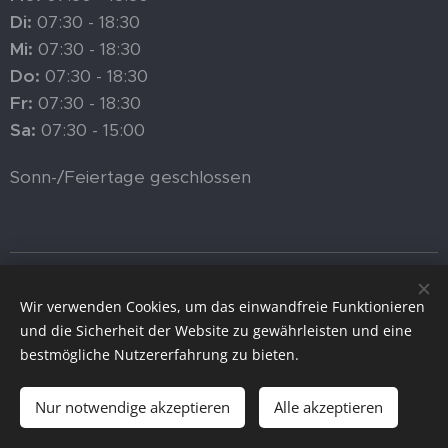
Di:
07:30 - 18:30
Mi:
07:30 - 18:30
Do:
07:30 - 18:30
Fr:
07:30 - 18:30
Sa:
07:30 - 15:00
Sonn-/Feiertage geschlossen
© Walhalla DelikatEssen AG, Einsiedeln •
Datenschutzerklärung
•
AGB
Wir verwenden Cookies, um das einwandfreie Funktionieren
und die Sicherheit der Website zu gewährleisten und eine
Cookies
bestmögliche Nutzererfahrung zu bieten.
Zum Warenkorb hinzufügen
Nur notwendige akzeptieren
Alle akzeptieren